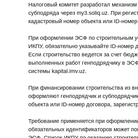
Налоговый комитет разработал механизм 
субподряда через my3.soliq.uz. При реги
кадастровый номер объекта или ID-номер п
При оформлении ЭСФ по строительным ус
ИКПУ, обязательно указывайте ID-номер д
Если строительство ведется за счет бюдж
выполненных работ генподрядчику в ЭСФ 
системы kapital.imv.uz.
При финансировании строительства из в
оформляют генподрядчик и субподрядчик
объекта или ID-номер договора, зарегистр
Требование применяется при оформлении
обязательных идентификаторов может по
ЭСФ. Список ИКПУ по оказанию строитель