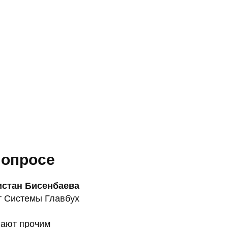
 опросе
истан Бисенбаева
т Системы Главбух
нают прочим