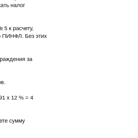
жать налог
 5 к расчету,
го ПИНФЛ. Без этих
граждения за
в.
1 х 12 % = 4
аете сумму