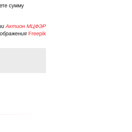
аете сумму
ии
Актион МЦФЭР
зображения
Freepik