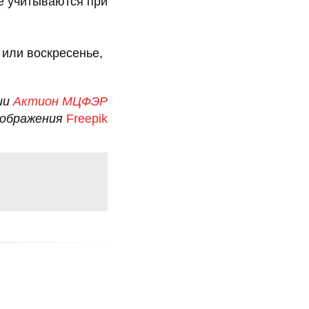
не учитываются при
 или воскресенье,
ии
Актион МЦФЭР
зображения
Freepik