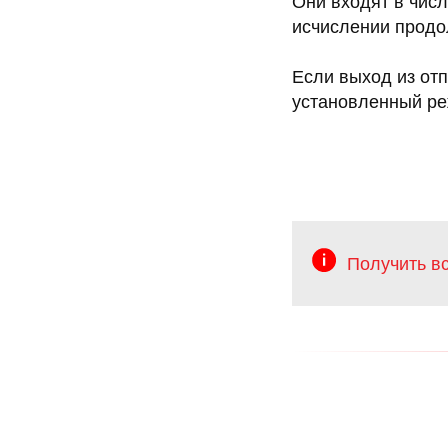
Они входят в числ
исчислении продо
Если выход из отп
установленный реж
Получить в