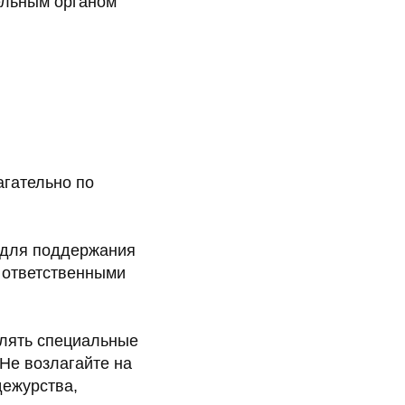
ельным органом
агательно по
 для поддержания
 ответственными
влять специальные
Не возлагайте на
дежурства,