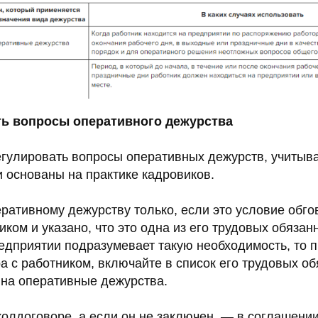
ть вопросы оперативного дежурства
регулировать вопросы оперативных дежурств, учитыв
 основаны на практике кадровиков.
ративному дежурству только, если это условие обго
иком и указано, что это одна из его трудовых обязан
редприятии подразумевает такую необходимость, то 
а с работником, включайте в список его трудовых о
 на оперативные дежурства.
колдоговоре, а если он не заключен, — в соглашени