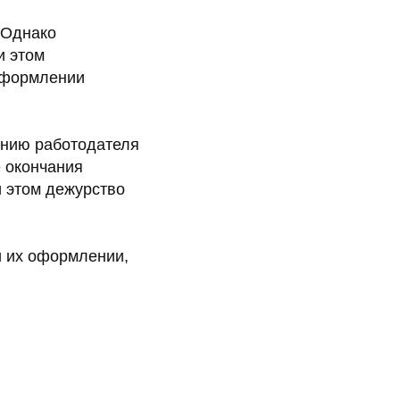
 Однако
и этом
 оформлении
ению работодателя
 окончания
и этом дежурство
и их оформлении,