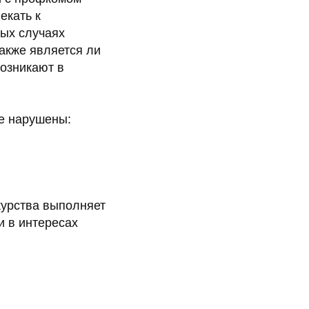
екать к
ых случаях
также является ли
озникают в
не нарушены:
журства выполняет
и в интересах