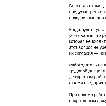
Более льготные у
предусмотреть в к
праздничные дни и 
Когда будете уст
учитывайте, что р
которая не входит
этот вопрос не ур
их согласия — нез
Работодатель не 
трудовой дисципли
дежурствам работ
актами предприяти
При приеме работн
оперативным дежу