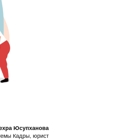
ехра Юсупханова
темы Кадры, юрист