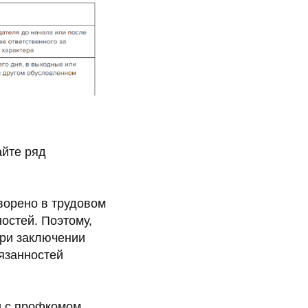
айте ряд
ворено в трудовом
ностей. Поэтому,
при заключении
бязанностей
и с профкомом