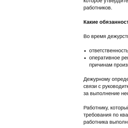
которое утвердит
работников.
Какие обязаннос
Во время дежурст
ответственност
оперативное ре
причинам произ
Дежурному опреде
связи с руководи
за выполнение не
Работнику, котор
требования по ква
работника выполн