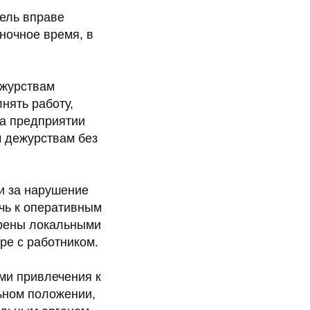
тель вправе
ночное время, в
ежурствам
нять работу,
на предприятии
м дежурствам без
и за нарушение
ечь к оперативным
трены локальными
ре с работником.
ями привлечения к
ьном положении,