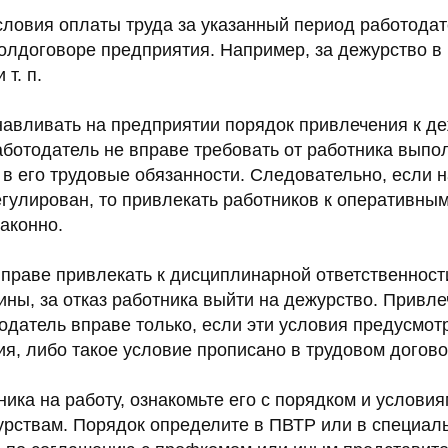
словия оплаты труда за указанный период работода
олдоговоре предприятия. Например, за дежурство в 
т. п.
анавливать на предприятии порядок привлечения к д
аботодатель не вправе требовать от работника выпол
 в его трудовые обязанности. Следовательно, если 
егулирован, то привлекать работников к оперативны
аконно.
вправе привлекать к дисциплинарной ответственност
ны, за отказ работника выйти на дежурство. Привл
одатель вправе только, если эти условия предусмо
я, либо такое условие прописано в трудовом догово
ика на работу, ознакомьте его с порядком и услови
рствам. Порядок определите в ПВТР или в специал