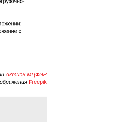
огрузочно-
ложении:
ожение с
ии
Актион МЦФЭР
зображения
Freepik