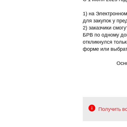
1) на Электронно
для закупок у пре
2) заказчики смог
БРВ по одному дог
откликнулся тольк
форме или выбрать
Осно
Получить в