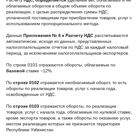
Расчету
НДС, определяется
удельный вес облагаемых и не
облагаемых оборотов в общем объеме оборота по
реализации, с целью распределения суммы НДС,
уплаченной поставщикам при приобретении товаров, услуг с
использованием пропорционального метода.
Данные
Приложения № 6 к Расчету НДС
рассчитываются
автоматически, исходя из данных, представленных
налогоплательщиком отчетов по НДС за каждый налоговый
период, за исключением налогоплательщиков-экспортеров.
По строке 0101 отражаются обороты, облагаемые по
базовой
ставке −12%.
По
строке 0102
отражается необлагаемый оборот, то есть
обороты по реализации товаров, услуг с начала года,
освобожденные от НДС.
По
строке 0103
отражаются обороты, по реализации
товаров, услуг с начала года, облагаемые по нулевой ставке,
кроме экспорта товаров, а также обороты по оказанию услуг,
местом реализации которых не признается территория
Республики Узбекистан.