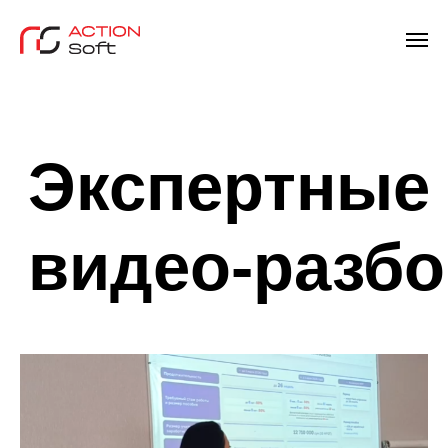
Экспертные
видео-разборы
по
соцстрахованию
в Узбекистане:
легально,