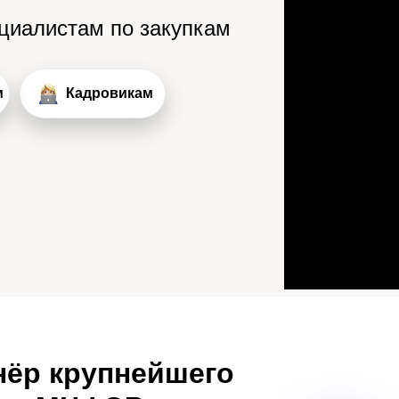
ециалистам по закупкам
м
Кадровикам
нёр крупнейшего