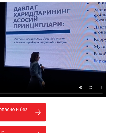
опасно и без
ых