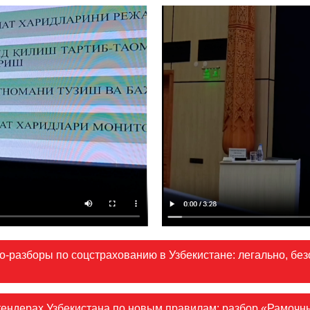
-разборы по соцстрахованию в Узбекистане: легально, без
тендерах Узбекистана по новым правилам: разбор «Рамочн