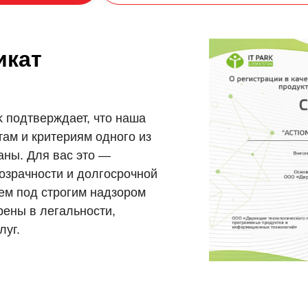
икат
k подтверждает, что наша
там и критериям одного из
аны. Для вас это —
озрачности и долгосрочной
ем под строгим надзором
рены в легальности,
луг.